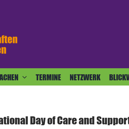
ACHEN
TERMINE
NETZWERK
BLICK
ational Day of Care and Suppor