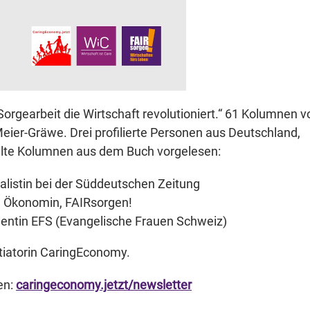
gearbeit die Wirtschaft revolutioniert.“ 61 Kolumnen v
eier-Gräwe. Drei profilierte Personen aus Deutschland,
hlte Kolumnen aus dem Buch vorgelesen:
alistin bei der Süddeutschen Zeitung
che Ökonomin, FAIRsorgen!
identin EFS (Evangelische Frauen Schweiz)
itiatorin CaringEconomy.
en:
caringeconomy.jetzt/newsletter