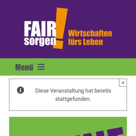
Zum
Inhalt
springen
Menü
×
Home
Diese Veranstaltung hat bereits
stattgefunden.
Forderungen
Mitmachen