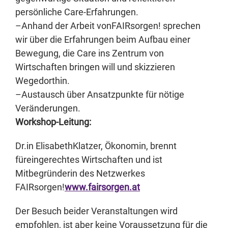
persönliche Care-Erfahrungen.
–
Anhand der Arbeit von
FAIRsorgen!
sprechen
wir über die Erfahrungen beim Aufbau einer
Bewegung, die Care ins Zentrum von
Wirtschaften bringen will und skizzieren
Wege
dorthin.
–
Austausch
über Ansatzpunkte für nötige
Veränderungen
.
Workshop-Leitung:
Dr.
in
Elisabeth
Klatzer
, Ökonomin, brennt
für
ein
gerechtes Wirtschaften und ist
Mitbegründerin des Netzwerkes
FAIRsorgen!
www.fairsorgen.at
Der Besuch beider Veranstaltungen wird
empfohlen, ist aber keine Voraussetzung für die