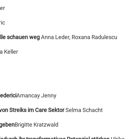
er
ic
alle schauen weg
Anna Leder, Roxana Radulescu
 Keller
ederici
Amancay Jenny
e von Streiks im Care Sektor
Selma Schacht
kgeben
Brigitte Kratzwald