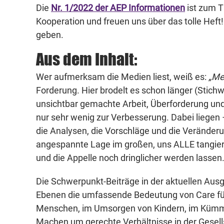
Die
Nr. 1/2022 der AEP Informationen
ist zum T
Kooperation und freuen uns über das tolle Heft
geben.
Aus dem Inhalt:
Wer aufmerksam die Medien liest, weiß es:
„Me
Forderung. Hier brodelt es schon länger (Stichw
unsichtbar gemachte Arbeit, Überforderung und
nur sehr wenig zur Verbesserung. Dabei liegen
die Analysen, die Vorschläge und die Veränder
angespannte Lage im großen, uns ALLE tangiere
und die Appelle noch dringlicher werden lassen
Die Schwerpunkt-Beiträge in der aktuellen Aus
Ebenen die umfassende Bedeutung von Care für 
Menschen, im Umsorgen von Kindern, im Kümme
Machen um gerechte Verhältnisse in der Gesell