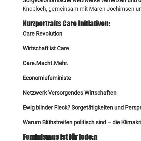
Sorgeökonomische Netzwerke vernetzen und dad
Knobloch, gemeinsam mit Maren Jochimsen und 
Kurzportraits Care Initiativen:
Care Revolution
Wirtschaft ist Care
Care.Macht.Mehr.
Economiefeministe
Netzwerk Versorgendes Wirtschaften
Ewig blinder Fleck? Sorgetätigkeiten und Pers
Warum Blühstreifen politisch sind – die Klimakr
Feminismus ist für jede:n