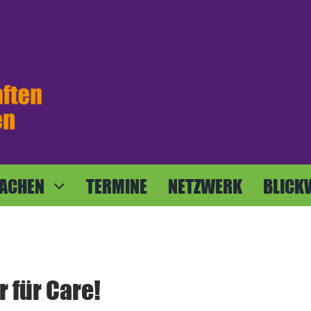
ACHEN
TERMINE
NETZWERK
BLICK
 für Care!