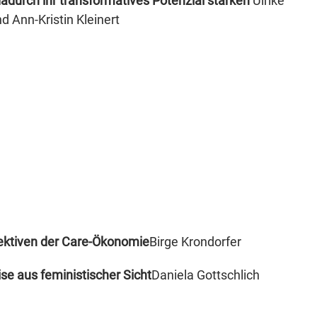
urch ihr transformatives Potenzial stärken
Ulrike
Ann-Kristin Kleinert
pektiven der Care-Ökonomie
Birge Krondorfer
ise aus feministischer Sicht
Daniela Gottschlich