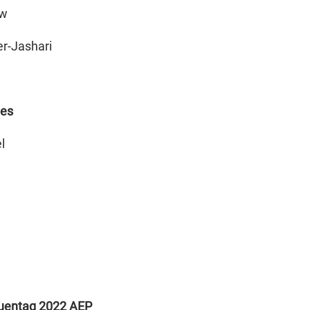
ew
er-Jashari
hes
l
auentag 2022 AEP