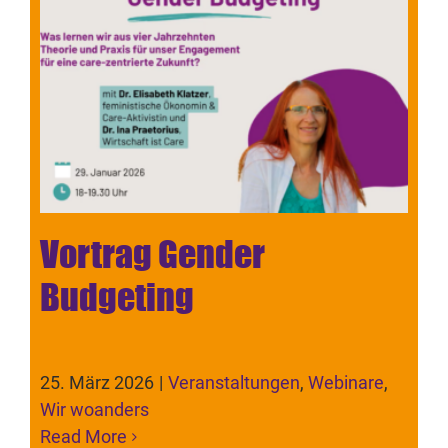
Termine
Netzwerk
Blickwinkel
Spenden
Vortrag Gender
Budgeting
Presse
25. März 2026
|
Veranstaltungen
,
Webinare
,
Wir woanders
Read More