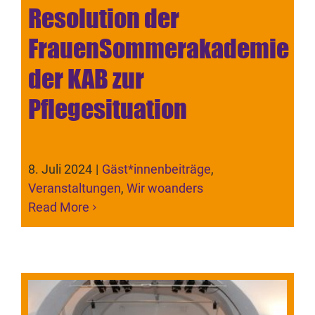
Resolution der
FrauenSommerakademie
der KAB zur
Pflegesituation
8. Juli 2024
|
Gäst*innenbeiträge
,
Veranstaltungen
,
Wir woanders
Read More