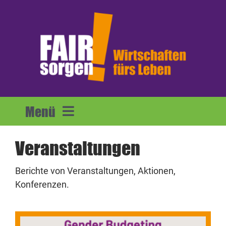
Zum
Inhalt
springen
Menü
Home
Veranstaltungen
Berichte von Veranstaltungen, Aktionen,
Forderungen
Konferenzen.
Mitmachen