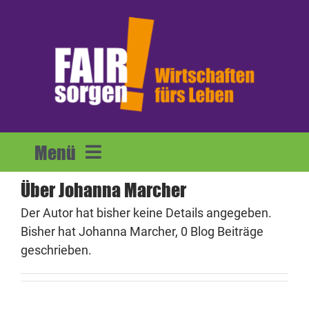
Zum
Inhalt
springen
Menü
Über
Johanna Marcher
Home
Der Autor hat bisher keine Details angegeben.
Bisher hat Johanna Marcher, 0 Blog Beiträge
Forderungen
geschrieben.
Mitmachen