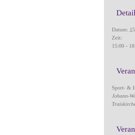
Detai
Datum:
15
Zeit:
15:00 - 18
Veran
Sport- & I
Johann-Wo
Traiskirch
Verans