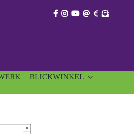
WERK
BLICKWINKEL
×