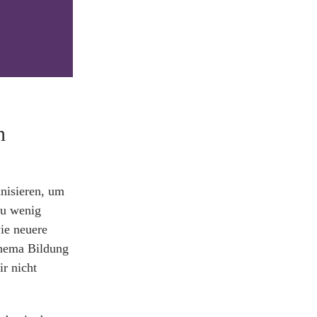
n
anisieren, um
zu wenig
ie neuere
Thema Bildung
r nicht