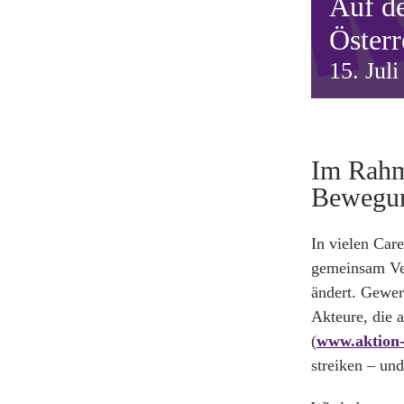
Auf d
Österr
15. Jul
Im Rahm
Bewegu
In vielen Car
gemeinsam Ver
ändert. Gewer
Akteure, die 
(
www.aktion-
streiken – un