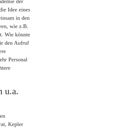
ademie der
ie Idee eines
einsam in den
ren, wie z.B.
t. Wie könnte
ür den Aufruf
ere
ehr Personal
htere
 u.a.
ben
rat, Kepler