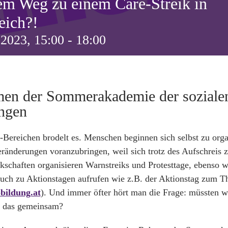
em Weg zu einem Care-Streik in
eich?!
i 2023, 15:00
-
18:00
en der Sommerakademie der soziale
ngen
e-Bereichen brodelt es. Menschen beginnen sich selbst zu org
änderungen voranzubringen, weil sich trotz des Aufschreis 
kschaften organisieren Warnstreiks und Protesttage, ebenso w
auch zu Aktionstagen aufrufen wie z.B. der Aktionstag zum 
bildung.at
). Und immer öfter hört man die Frage: müssten wi
d das gemeinsam?