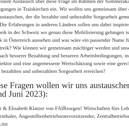
 einem Austausch über diese Frage im Rahmen der Sommerak
gungen in Traiskirchen ein. Wir wollen uns gemeinsam über d
austauschen, der die bezahlte und unbezahlte Sorgearbeit gem
Die Erfahrungen in anderen Ländern sollen uns dabei inspirie
eik in der Schweiz wo genau diese Mobilisierung gelungen is
ik in Österreich aussehen und was wäre ein passender Name f
treik? Wie können wir gemeinsam mächtiger werden und uns
ach besserer Bezahlung und besseren Arbeitsbedingungen, m
Sektor und eine angemessene Wertschätzung sowie eine gerec
r bezahlten und unbezahlten Sorgearbeit erreichen?
se Fragen wollen wir uns austauschen
nd Juni 2023):
r & Elisabeth Klatzer von FAIRsorgen! Wirtschaften fürs Le
thaler, Angestelltenbetriebsratsvorsitzender, Zentralbetriebs
Linz