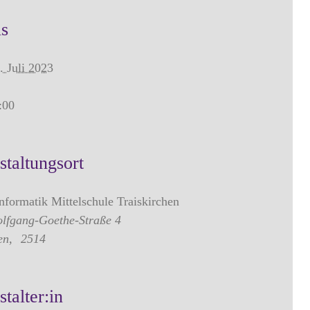
ls
. Juli 2023
:00
staltungsort
nformatik Mittelschule Traiskirchen
lfgang-Goethe-Straße 4
en
,
2514
talter:in