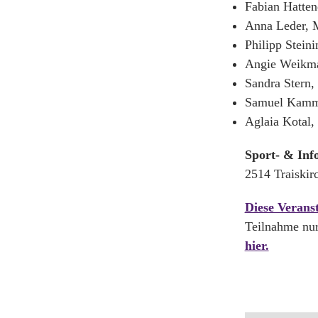
Fabian Hatten
Anna Leder, M
Philipp Steini
Angie Weikman
Sandra Stern,
Samuel Kamme
Aglaia Kotal,
Sport- & Inf
2514 Traiskir
Diese Verans
Teilnahme nur
hier.