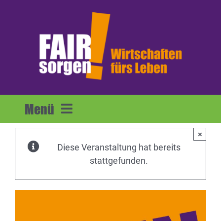
Zum
Inhalt
springen
Menü
×
Home
Diese Veranstaltung hat bereits
stattgefunden.
Forderungen
Mitmachen