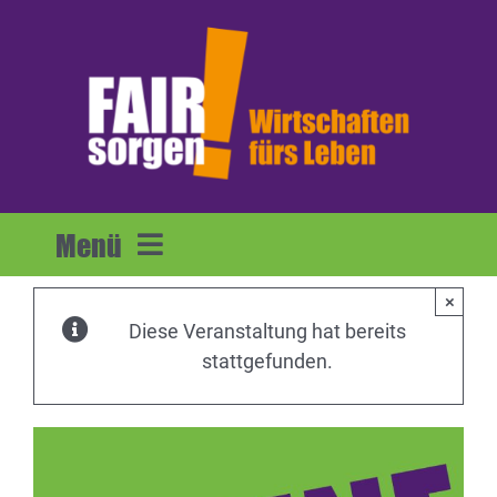
Zum
Inhalt
springen
Menü
×
Home
Diese Veranstaltung hat bereits
stattgefunden.
Forderungen
Mitmachen