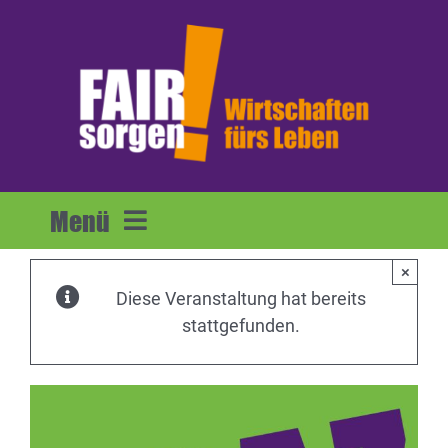
Zum
Inhalt
springen
Menü
×
Home
Diese Veranstaltung hat bereits
stattgefunden.
Forderungen
Mitmachen