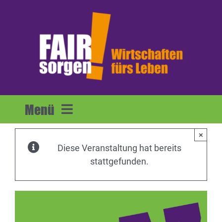
Zum
Inhalt
springen
Menü
×
Home
Diese Veranstaltung hat bereits
stattgefunden.
Forderungen
Mitmachen