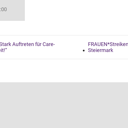
9:00
tark Auftreten für Care-
FRAUEN*Streike
it!“
Steiermark