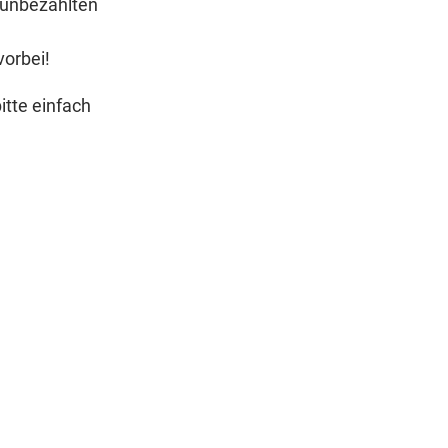
d unbezahlten
vorbei!
itte einfach