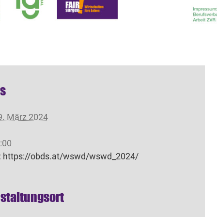
ls
9. März 2024
8:00
:
https://obds.at/wswd/wswd_2024/
staltungsort