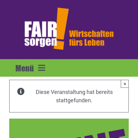
Zum
Inhalt
springen
Menü
×
Home
Diese Veranstaltung hat bereits
stattgefunden.
Forderungen
Mitmachen